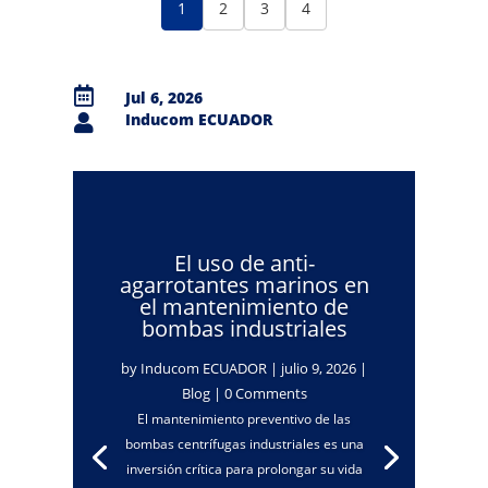
1
2
3
4

Jul 6, 2026
Inducom ECUADOR

El uso de anti-
agarrotantes marinos en
el mantenimiento de
bombas industriales
by
Inducom ECUADOR
|
julio 9, 2026
|
Blog
| 0 Comments
El mantenimiento preventivo de las
bombas centrífugas industriales es una
inversión crítica para prolongar su vida