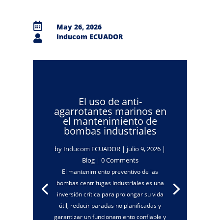

May 26, 2026
Inducom ECUADOR

El uso de anti-
agarrotantes marinos en
el mantenimiento de
bombas industriales
by
Inducom ECUADOR
|
julio 9, 2026
|
Blog
| 0 Comments
El mantenimiento preventivo de las
bombas centrífugas industriales es una
inversión crítica para prolongar su vida
útil, reducir paradas no planificadas y
garantizar un funcionamiento confiable y