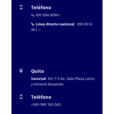
Teléfono

📞 095 894 0099✅
📞 Línea directa nacional
: 099 8516
451 ✅
…………………..
Quito

Sucursal
: Km 7.5 Av. Galo Plaza Lasso
y Antonio Basantes
Teléfono

+593 989 765 043