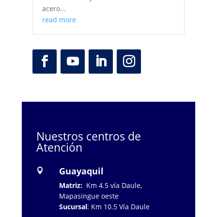
acero...
read more
Nuestros centros de
Atención
Guayaquil

Matriz:
Km 4.5 vía Daule,
Mapasingue oeste
Sucursal
: Km 10.5 Vía Daule