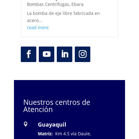
Bombas Centrífugas
,
Ebara
La bomba de eje libre fabricada en
acero...
read more
Nuestros centros de
Atención
Guayaquil

Matriz:
Km 4.5 vía Daule,