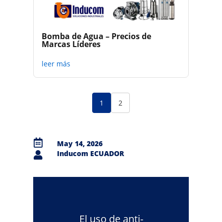
Bomba de Agua – Precios de
Marcas Líderes
leer más
1
2

May 14, 2026
Inducom ECUADOR

El uso de anti-