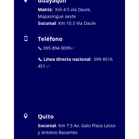
Guayaquil

Matriz:
Km 4.5 vía Daule,
Mapasingue oeste
Sucursal
: Km 10.5 Vía Daule
Teléfono

📞 095 894 0099✅
📞 Línea directa nacional
: 099 8516
451 ✅
…………………..
Quito

Sucursal
: Km 7.5 Av. Galo Plaza Lasso
y Antonio Basantes