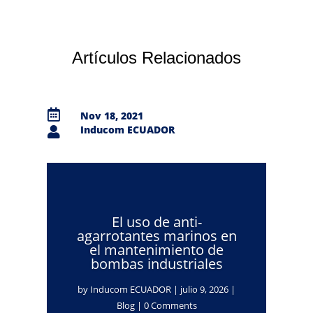
Artículos Relacionados

Nov 18, 2021
Inducom ECUADOR

El uso de anti-
agarrotantes marinos en
el mantenimiento de
bombas industriales
by
Inducom ECUADOR
|
julio 9, 2026
|
Blog
| 0 Comments