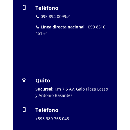
Teléfono

📞 095 894 0099✅
📞 Línea directa nacional
: 099 8516
451 ✅
…………………..
Quito

Sucursal
: Km 7.5 Av. Galo Plaza Lasso
y Antonio Basantes
Teléfono

+593 989 765 043